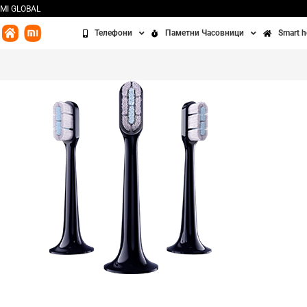
MI GLOBAL
Телефони
Паметни Часовници
Smart 
Redmi
Часовници
Бања
Xiaomi
Алки
Кујна
POCO
Додатоци
Чисте
Освет
Сенз
Третм