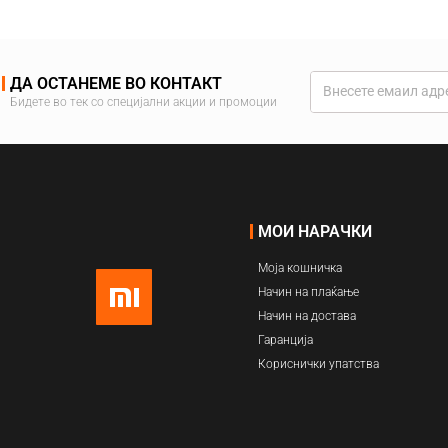
ДА ОСТАНЕМЕ ВО КОНТАКТ
Бидете во тек со специјални акции и промоции
МОИ НАРАЧКИ
Моја кошничка
Начин на плаќање
Начин на достава
Гаранција
Кориснички упатства