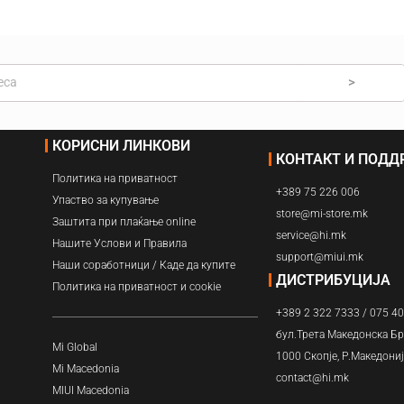
Навлажнувачи
Прочистувачи
>
Филтри
КОРИСНИ ЛИНКОВИ
КОНТАКТ И ПОД
Политика на приватност
+389 75 226 006
Упаство за купување
store@mi-store.mk
Заштита при плаќање online
service@hi.mk
Нашите Услови и Правила
support@miui.mk
Наши соработници / Каде да купите
ДИСТРИБУЦИЈА
Политика на приватност и cookie
+389 2 322 7333 / 075 4
бул.Трета Македонска Бр
Mi Global
1000 Скопје, Р.Македони
Mi Macedonia
contact@hi.mk
MIUI Macedonia