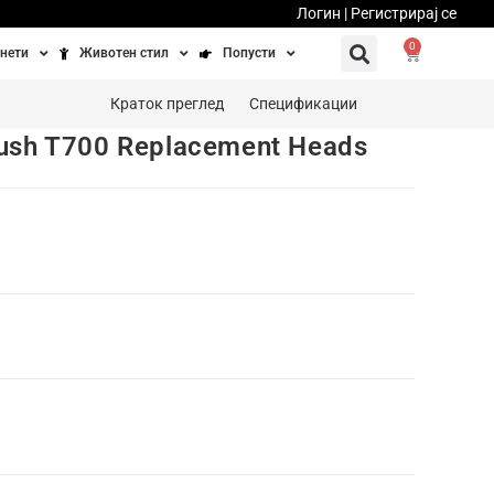
Логин | Регистрирај се
0
нети
Животен стил
Попусти
тинети
Фитнес
Ваучери
Краток преглед
Спецификации
rush T700 Replacement Heads
осипеди
Патување
бедно возење
Убавина и здравје
Направи сам
Полначи и кабли
Домашни миленици