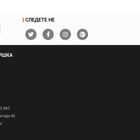
СЛЕДЕТЕ НЕ
ДРШКА
05 885
игада 48
ја