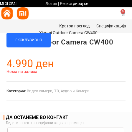
Логин | Регистрирај се
MI GLOBAL
0
Краток преглед
Спецификација
ЕКСКЛУЗИВНО
Xiaomi Outdoor Camera CW400
4.990
ден
Нема на залиха
Категории:
Видео камери
,
ТВ, Аудио и Камери
ДА ОСТАНЕМЕ ВО КОНТАКТ
Бидете во тек со специјални акции и промоции