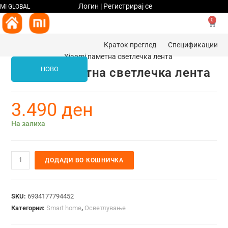
Логин | Регистрирај се
MI GLOBAL
0
Краток преглед
Спецификации
НОВО
Xiaomi паметна светлечка лента
3.490
ден
На залиха
ДОДАДИ ВО КОШНИЧКА
SKU:
6934177794452
Категории:
Smart home
,
Осветлување