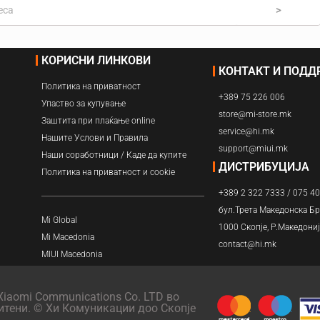
Навлажнувачи
>
Прочистувачи
КОРИСНИ ЛИНКОВИ
КОНТАКТ И ПОД
Филтри
Политика на приватност
+389 75 226 006
Упаство за купување
store@mi-store.mk
Заштита при плаќање online
service@hi.mk
Нашите Услови и Правила
support@miui.mk
Наши соработници / Каде да купите
ДИСТРИБУЦИЈА
Политика на приватност и cookie
+389 2 322 7333 / 075 4
бул.Трета Македонска Бр
Mi Global
1000 Скопје, Р.Македони
Mi Macedonia
contact@hi.mk
MIUI Macedonia
iaomi Communications Co. LTD во
итени. © Хи Комуникации доо Скопје