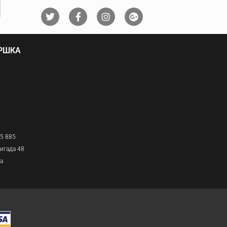
ДРШКА
05 885
игада 48
ја