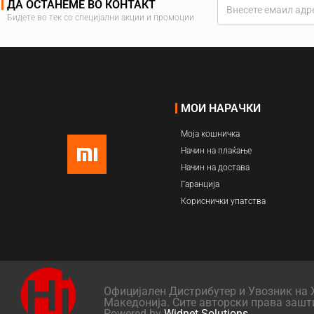
ДА ОСТАНЕМЕ ВО КОНТАКТ
Бидете во тек со специјални акции и промоции
МОИ НАРАЧКИ
Моја кошничка
Начин на плаќање
Начин на достава
Гаранција
Кориснички упатства
Официјален Дистрибутер и Увозник на X
Македонија. Сите авторски права зашт
Powered by
Widnet Solutions