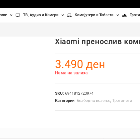
home
ТВ, Аудио и Камери
Компјутери и Таблети
Троти
Телевизори
Таблети
Тро
Xiaomi пренослив ком
Монитори
Лаптопи
Вел
ње
Проектори
Компјутерска галантерија
Без
3.490
ден
лување
Аудио
Нема на залиха
ори
Видео камери
SKU:
6941812720974
ан на воздух
Категории:
Безбедно возење
,
Тротинети
Вентилатори
Греење