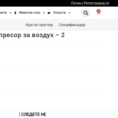
Логин | Регистрирај се
0
нети
Животен стил
Попусти
тинети
Фитнес
Ваучери
Краток преглед
Спецификација
пресор за воздух – 2
осипеди
Патување
бедно возење
Убавина и здравје
Направи сам
Полначи и кабли
Домашни миленици
СЛЕДЕТЕ НЕ