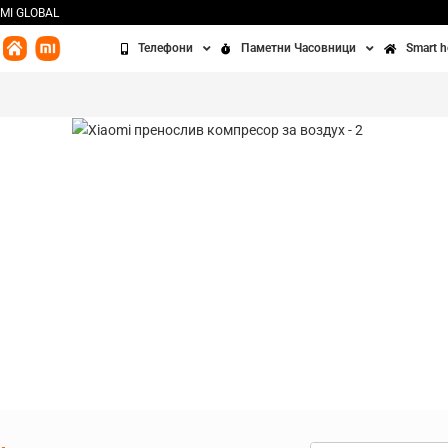
MI GLOBAL
Телефони
Паметни Часовници
Smart 
Redmi
Часовници
Бања
Xiaomi
Алки
Кујна
POCO
Додатоци
Чисте
Освет
Сенз
Третм