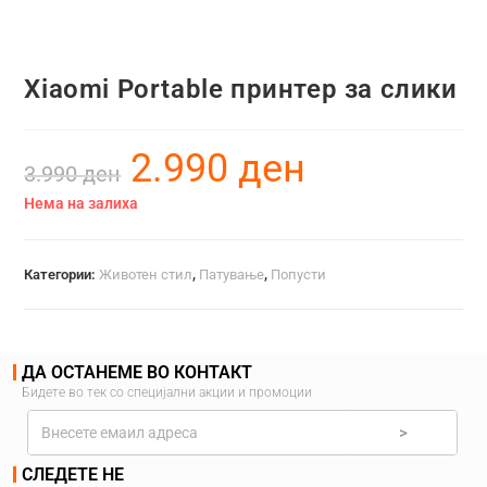
Xiaomi Portable принтер за слики
2.990
ден
3.990
ден
Нема на залиха
Категории:
Животен стил
,
Патување
,
Попусти
ДА ОСТАНЕМЕ ВО КОНТАКТ
Бидете во тек со специјални акции и промоции
>
СЛЕДЕТЕ НЕ