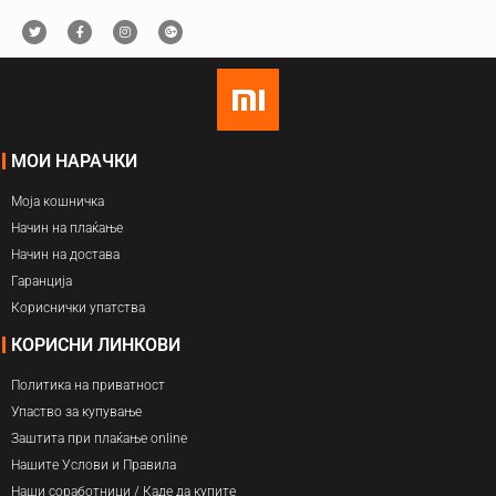
МОИ НАРАЧКИ
Моја кошничка
Начин на плаќање
Начин на достава
Гаранција
Кориснички упатства
КОРИСНИ ЛИНКОВИ
Политика на приватност
Упаство за купување
Заштита при плаќање online
Нашите Услови и Правила
Наши соработници / Каде да купите