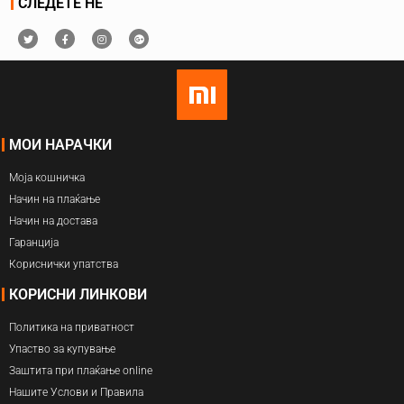
СЛЕДЕТЕ НЕ
МОИ НАРАЧКИ
Моја кошничка
Начин на плаќање
Начин на достава
Гаранција
Кориснички упатства
КОРИСНИ ЛИНКОВИ
Политика на приватност
Упаство за купување
Заштита при плаќање online
Нашите Услови и Правила