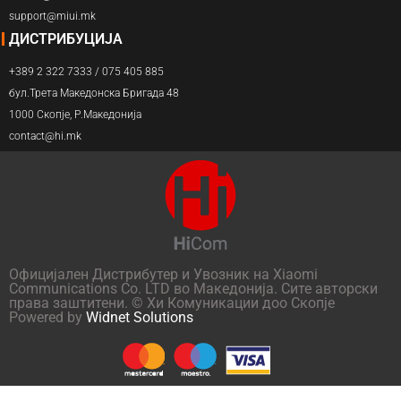
support@miui.mk
ДИСТРИБУЦИЈА
+389 2 322 7333 / 075 405 885
бул.Трета Македонска Бригада 48
1000 Скопје, Р.Македонија
contact@hi.mk
Официјален Дистрибутер и Увозник на Xiaomi
Communications Co. LTD во Македонија. Сите авторски
права заштитени. © Хи Комуникации доо Скопје
Powered by
Widnet Solutions