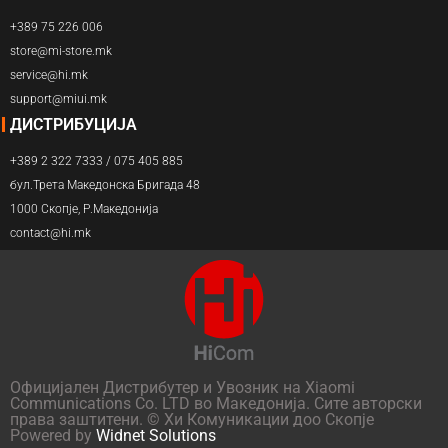
+389 75 226 006
store@mi-store.mk
service@hi.mk
support@miui.mk
ДИСТРИБУЦИЈА
+389 2 322 7333 / 075 405 885
бул.Трета Македонска Бригада 48
1000 Скопје, Р.Македонија
contact@hi.mk
Официјален Дистрибутер и Увозник на Xiaomi
Communications Co. LTD во Македонија. Сите авторски
права заштитени. © Хи Комуникации доо Скопје
Powered by
Widnet Solutions