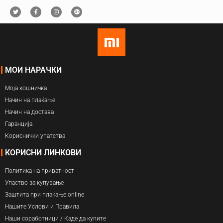
МОИ НАРАЧКИ
Моја кошничка
Начин на плаќање
Начин на достава
Гаранција
Кориснички упатства
КОРИСНИ ЛИНКОВИ
Политика на приватност
Упаство за купување
Заштита при плаќање online
Нашите Услови и Правила
Наши соработници / Каде да купите