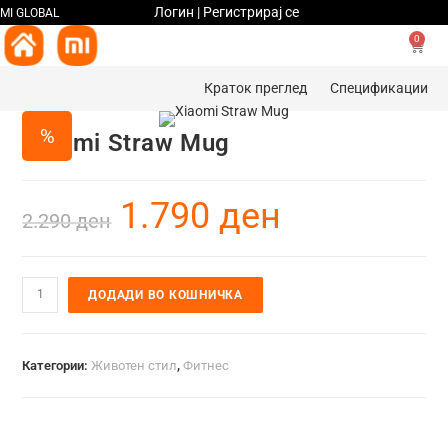
Логин | Регистрирај се
MI GLOBAL
0
Краток преглед
Спецификации
%
Xiaomi Straw Mug
1.790
ден
2.290
ден
ДОДАДИ ВО КОШНИЧКА
Категории:
Животен стил
,
Фитнес