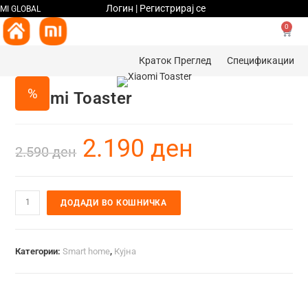
Логин | Регистрирај се
MI GLOBAL
0
Краток Преглед
Спецификации
%
Xiaomi Toaster
2.190
ден
2.590
ден
ДОДАДИ ВО КОШНИЧКА
Категории:
Smart home
,
Кујна