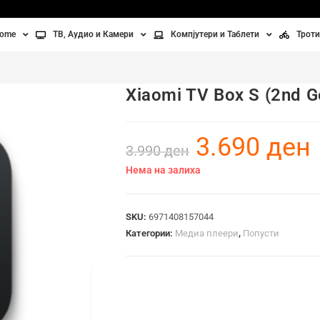
home
ТВ, Аудио и Камери
Компјутери и Таблети
Троти
Телевизори
Таблети
Тро
Xiaomi TV Box S (2nd G
Монитори
Лаптопи
Вел
ње
Проектори
Компјутерска галантерија
Без
3.690
ден
3.990
ден
лување
Аудио
Нема на залиха
ори
Видео камери
SKU:
6971408157044
ан на воздух
Категории:
Медиа плеери
,
Попусти
Вентилатори
Греење