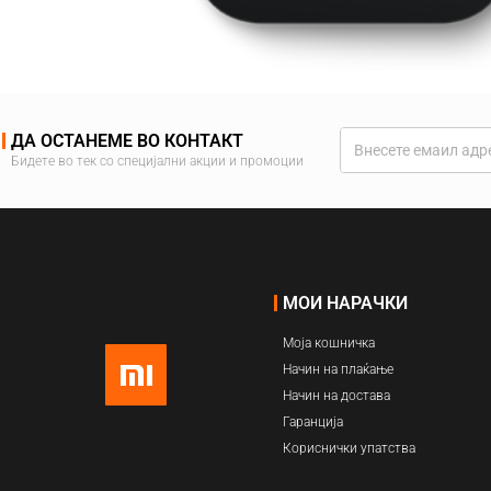
ДА ОСТАНЕМЕ ВО КОНТАКТ
Бидете во тек со специјални акции и промоции
МОИ НАРАЧКИ
Моја кошничка
Начин на плаќање
Начин на достава
Гаранција
Кориснички упатства