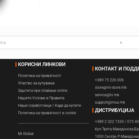
Навлажнувачи
Прочистувачи
Филтри
>
КОРИСНИ ЛИНКОВИ
КОНТАКТ И ПОД
Политика на приватност
+389 75 226 006
Упаство за купување
store@mi-store.mk
Заштита при плаќање online
service@hi.mk
Нашите Услови и Правила
support@miui.mk
Наши соработници / Каде да купите
ДИСТРИБУЦИЈА
Политика на приватност и cookie
+389 2 322 7333 / 075 4
бул.Трета Македонска Бр
Mi Global
1000 Скопје, Р.Македони