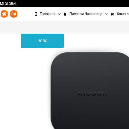
MI GLOBAL
Телефони
Паметни Часовници
Smart 
Redmi
Часовници
Бања
Xiaomi
Алки
Кујна
%
НОВО
POCO
Додатоци
Чисте
Освет
Сенз
Третм