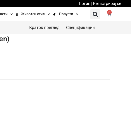
Логин | Регистрирај се
0
нети
Животен стил
Попусти
тинети
Фитнес
Ваучери
Краток преглед
Спецификации
en)
осипеди
Патување
бедно возење
Убавина и здравје
Направи сам
Полначи и кабли
Домашни миленици