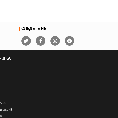
СЛЕДЕТЕ НЕ
ДРШКА
05 885
игада 48
ја