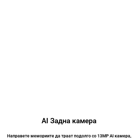
перформанса, што осигура дека нема да има кочење.
HyperEngine
Оваа технологија за играње овозможува непрекинато и
мазно играње со добра конекција и одлична графика
AI Задна камера
Направете мемориите да траат подолго со 13MP AI камера,