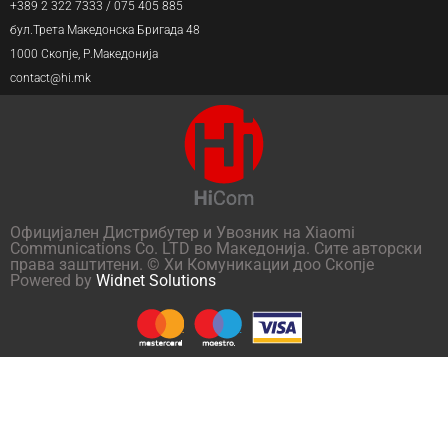
+389 2 322 7333 / 075 405 885
бул.Трета Македонска Бригада 48
1000 Скопје, Р.Македонија
contact@hi.mk
Официјален Дистрибутер и Увозник на Xiaomi
Communications Co. LTD во Македонија. Сите авторски
права заштитени. © Хи Комуникации доо Скопје
Powered by
Widnet Solutions