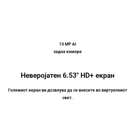
13 MP AI
задна камера
Неверојатен 6.53″ HD+ екран
Големиот екран ви дозвлува да се внесете во виртуелниот
свет.