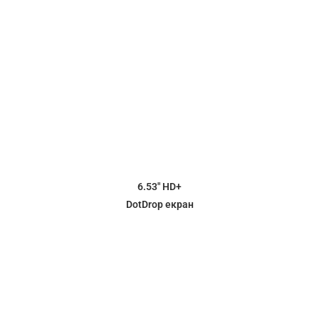
6.53″ HD+
DotDrop екран