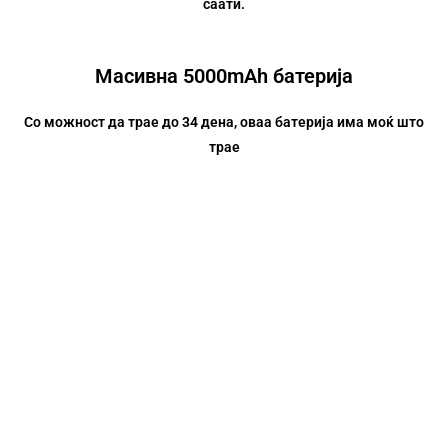
саати.
Масивна
5000mAh
батерија
Со можност да трае до 34 дена, оваа батерија има моќ што
трае
Долготрајен живот на батерија
Батеријата има циклус на полнење што оди до 1000, што