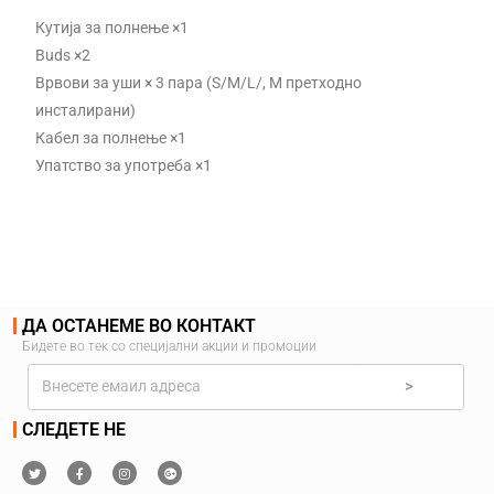
Кутија за полнење ×1
Buds ×2
Врвови за уши × 3 пара (S/M/L/, M претходно
инсталирани)
Кабел за полнење ×1
Упатство за употреба ×1
ДА ОСТАНЕМЕ ВО КОНТАКТ
Бидете во тек со специјални акции и промоции
>
СЛЕДЕТЕ НЕ