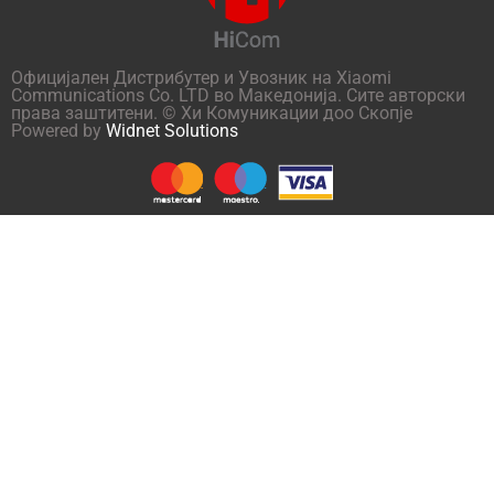
Официјален Дистрибутер и Увозник на Xiaomi
Communications Co. LTD во Македонија. Сите авторски
права заштитени. © Хи Комуникации доо Скопје
Powered by
Widnet Solutions