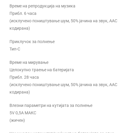
Време на репродукција на музика
Прибл. 6 часа
(исклучено поништување шум, 50% јачина на звук, AAC
кодирана)
Приклучок за полнење
Тип-C
Време на мирување
Целокупно траење на батеријата
Прибл. 28 часа
(исклучено поништување шум, 50% јачина на звук, AAC
кодирана)
Влезни параметри на кутијата за полнење
5V 0,5A МАКС
(жичен)