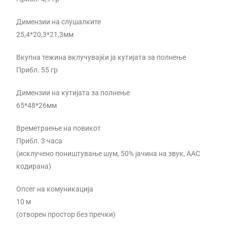
Димензии на слушалките
25,4*20,3*21,3мм
Вкупна тежина вклучувајќи ја кутијата за полнење
Прибл. 55 гр
Димензии на кутијата за полнење
65*48*26мм
Времетраење на повикот
Прибл. 3 часа
(исклучено поништување шум, 50% јачина на звук, AAC
кодирана)
Опсег на комуникација
10 м
(отворен простор без пречки)