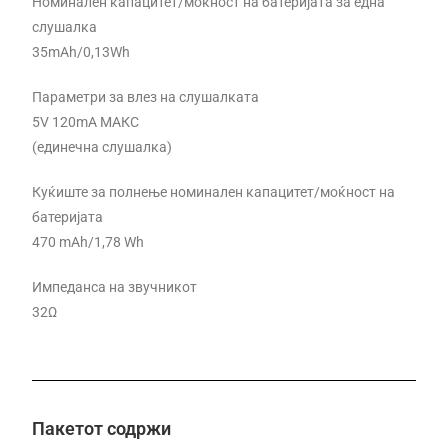
Номинален капацитет/моќност на батеријата за една
слушалка
35mAh/0,13Wh
Параметри за влез на слушалката
5V 120mA МАКС
(единечна слушалка)
Куќиште за полнење номинален капацитет/моќност на
батеријата
470 mAh/1,78 Wh
Импеданса на звучникот
32Ω
Пакетот содржи