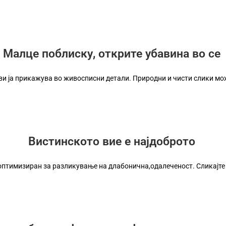
Малце поблиску, открите убавина во се
ви ја прикажува во живосписни детали. Природни и чисти слики мож
Вистинското вие е најдоброто
 оптимизиран за разликување на длабонична,одалеченост. Сликајте с