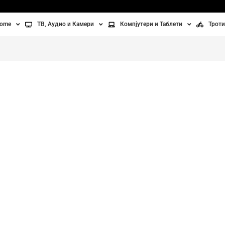
home
ТВ, Аудио и Камери
Компјутери и Таблети
Троти
Телевизори
Таблети
Тро
Монитори
Лаптопи
Вел
ње
Проектори
Компјутерска галантерија
Без
лување
Аудио
Легендата продолжува
ори
Видео камери
ан на воздух
рашната Redmi Note серијал продолжувада создава неверојатно иск
Вентилатори
Греење
Redmi Note серијалот продаден насекаде во светот*