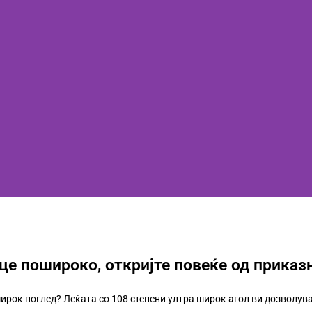
це пошироко, откријте повеќе од приказ
ирок поглед? Леќата со 108 степени ултра широк агол ви дозволува