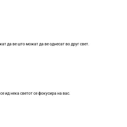
ат да ве што можат да ве однесат во друг свет.
е ид нека светот се фокусира на вас.