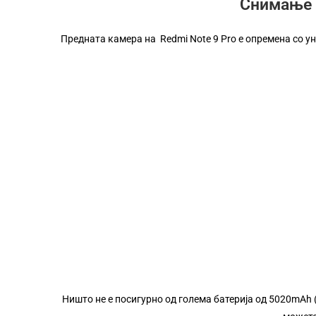
Снимање 
Предната камера на Redmi Note 9 Pro е опремена со у
Redmi Note серијалот не се плаши од сп
Ништо не е посигурно од голема батерија од 5020mAh (