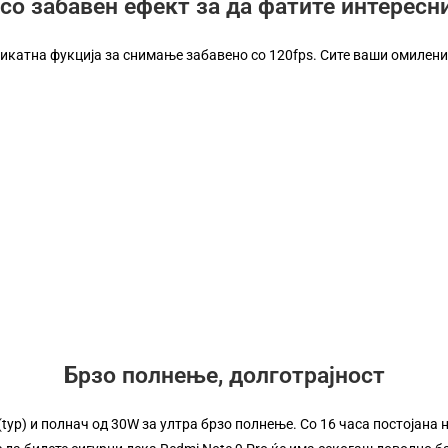
со забавен ефект за да фатите интересн
никатна фукција за снимање забавено со 120fps. Сите ваши омилени
Побрз и помоќен
оредби на перформанци. Redmi Note 9 Pro ќе ви обезбеди подобро и
Брзо полнење, долготрајност
typ) и полнач од 30W за ултра брзо полнење. Со 16 часа постојана