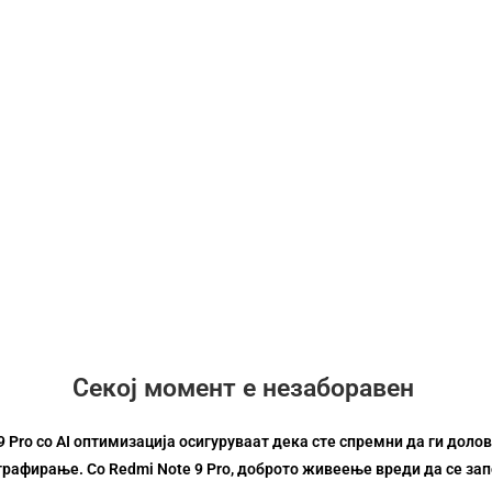
64MP
(ƒ/1.89)
5MP
(ƒ/2.4)
Главна камера
Macro камера
Секој момент е незаборавен
9 Pro со AI оптимизација осигуруваат дека сте спремни да ги доло
рафирање. Со Redmi Note 9 Pro, доброто живеење вреди да се за