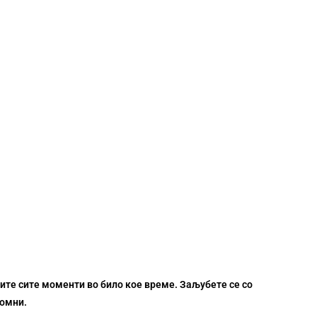
2MP
(ƒ/2.4)
Depth Camera
вите сите моменти во било кое време. Заљубете се со
помни.