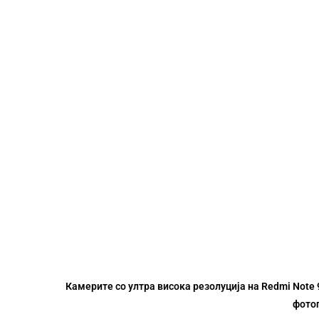
8MP
(ƒ/2.2)
Камера со ултра широк агол
Камерите со ултра висока резолуција на Redmi Note 
фотог