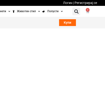
Логин | Регистрирај се
0
нети
Животен стил
Попусти
тинети
Фитнес
Ваучери
Купи
осипеди
Патување
бедно возење
Убавина и здравје
Направи сам
Полначи и кабли
Домашни миленици
уство