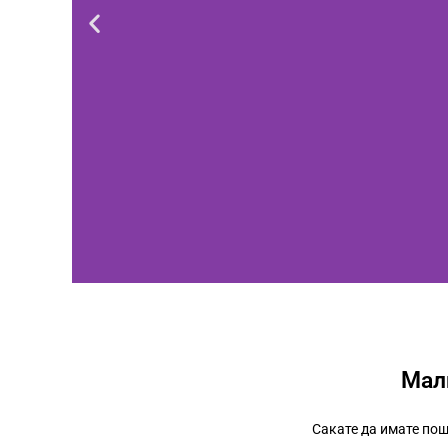
Мал
Сакате да имате пош