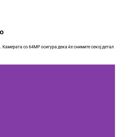
о
. Камерата со 64MP осигура дека ќе снимите секој детал