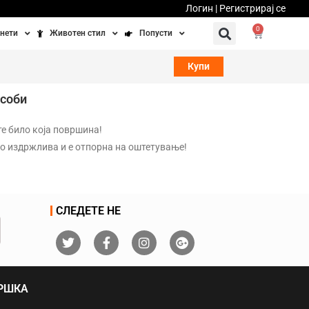
Логин | Регистрирај се
0
нети
Животен стил
Попусти
тинети
Фитнес
Ваучери
Купи
осипеди
Патување
 соби
бедно возење
Убавина и здравје
те било која површина!
но издржлива и е отпорна на оштетување!
Направи сам
Полначи и кабли
СЛЕДЕТЕ НЕ
Домашни миленици
ДРШКА