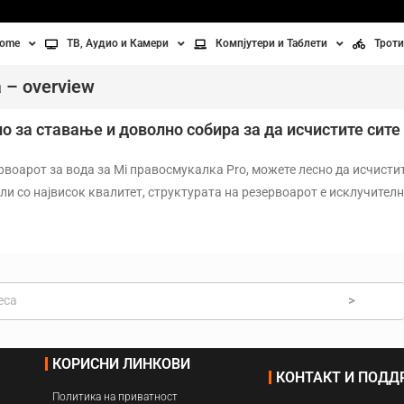
home
ТВ, Аудио и Камери
Компјутери и Таблети
Троти
Телевизори
Таблети
Тро
 – overview
Монитори
Лаптопи
Вел
о за ставање и доволно собира за да исчистите сите
ње
Проектори
Компјутерска галантерија
Без
воарот за вода за Mi правосмукалка Pro, можете лесно да исчисти
ли со највисок квалитет, структурата на резервоарот е исклучител
лување
Аудио
ори
Видео камери
ан на воздух
>
Вентилатори
КОРИСНИ ЛИНКОВИ
Греење
КОНТАКТ И ПОД
Политика на приватност