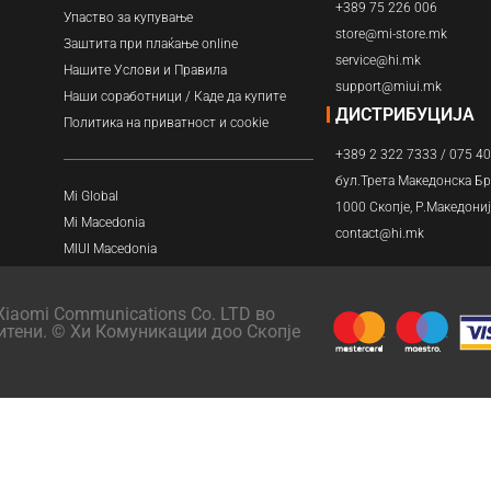
Навлажнувачи
+389 75 226 006
Упаство за купување
store@mi-store.mk
Заштита при плаќање online
Прочистувачи
service@hi.mk
Нашите Услови и Правила
support@miui.mk
Наши соработници / Каде да купите
Филтри
ДИСТРИБУЦИЈА
Политика на приватност и cookie
+389 2 322 7333 / 075 4
бул.Трета Македонска Бр
Mi Global
1000 Скопје, Р.Македони
Mi Macedonia
contact@hi.mk
MIUI Macedonia
iaomi Communications Co. LTD во
итени. © Хи Комуникации доо Скопје