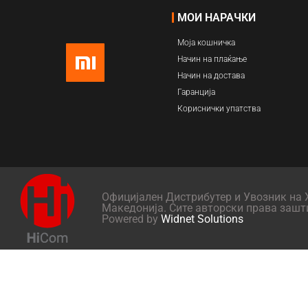
МОИ НАРАЧКИ
Моја кошничка
Начин на плаќање
Начин на достава
Гаранција
Кориснички упатства
Официјален Дистрибутер и Увозник на X
Македонија. Сите авторски права зашт
Powered by
Widnet Solutions