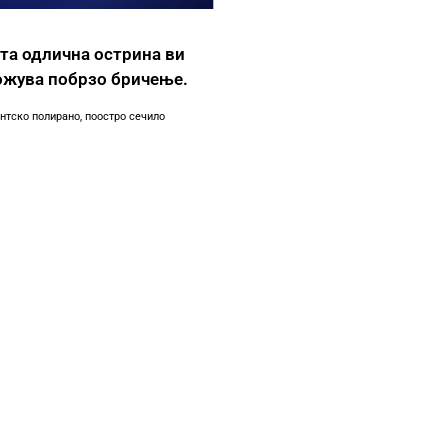
та одлична острина ви
жува побрзо бричење.
нтско полирано, поостро сечило
Целосно нов систем 