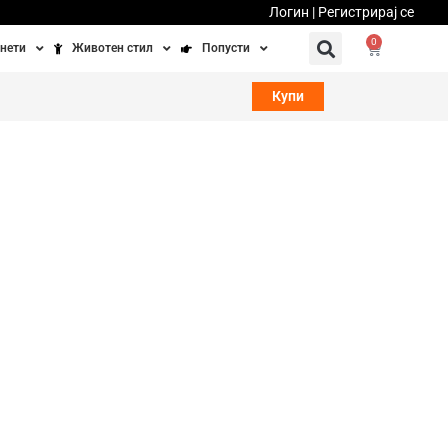
Логин | Регистрирај се
0
нети
Животен стил
Попусти
тинети
Фитнес
Ваучери
Купи
осипеди
Патување
бедно возење
Убавина и здравје
Направи сам
Полначи и кабли
Домашни миленици