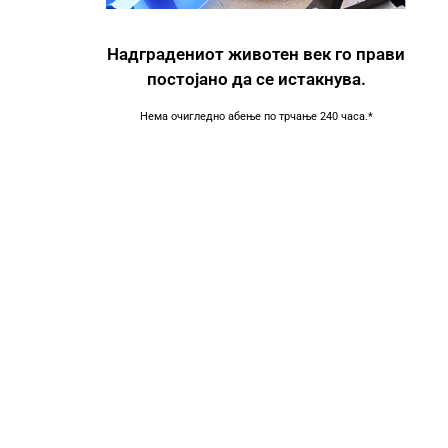
Надградениот животен век го прави
постојано да се истакнува.
Нема очигледно абење по трчање 240 часа.*
за откривање брада,