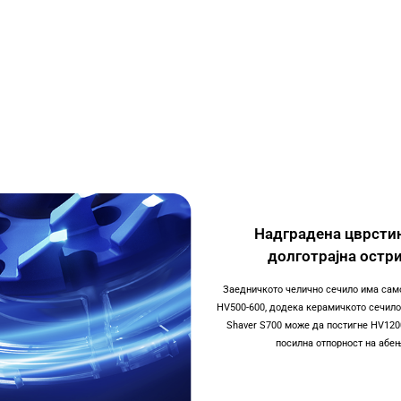
ово иновативно керамичко сеч
аботена од циркониска керамика која интензивно се применува во 
пристојни во секое време.
Надградена цврстин
долготрајна остр
Заедничкото челично сечило има сам
HV500-600, додека керамичкото сечило 
Shaver S700 може да постигне HV120
посилна отпорност на абе