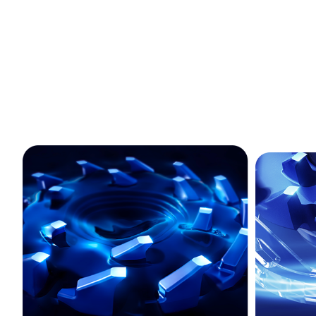
Целосно н
Првата ротирачка керамичка машина за бричење на Xiaomi е изр