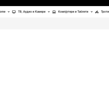
home
ТВ, Аудио и Камери
Компјутери и Таблети
Троти
Телевизори
Таблети
Тро
Монитори
Лаптопи
Вел
ње
Проектори
Компјутерска галантерија
Без
aver
лување
Аудио
ори
Видео камери
ан на воздух
Вентилатори
машина за
Греење