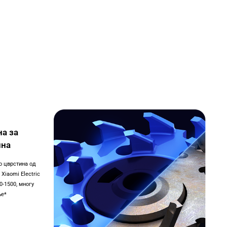
ило
медицинската нега. Остри и грижливи, ве одржува
а за
ина
о цврстина од
Xiaomi Electric
0-1500, многу
ње*