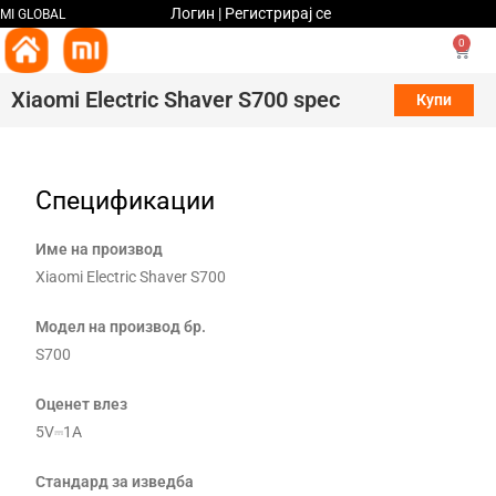
Логин | Регистрирај се
MI GLOBAL
0
Xiaomi Electric Shaver S700 spec
Купи
Спецификации
Име на производ
Xiaomi Electric Shaver S700
Модел на производ бр.
S700
Оценет влез
5V⎓1A
Стандард за изведба