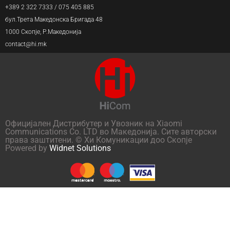
+389 2 322 7333 / 075 405 885
бул.Трета Македонска Бригада 48
1000 Скопје, Р.Македонија
contact@hi.mk
Официјален Дистрибутер и Увозник на Xiaomi
Communications Co. LTD во Македонија. Сите авторски
права заштитени. © Хи Комуникации доо Скопје
Powered by
Widnet Solutions