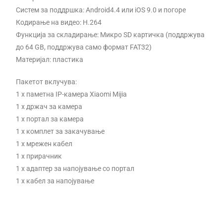
Систем за поддршка: Android4.4 или iOS 9.0 и погоре
Кодирање на видео: H.264
Функција за складирање: Микро SD картичка (поддржува
до 64 GB, поддржува само формат FAT32)
Материјал: пластика
Пакетот вклучува:
1 x паметна IP-камера Xiaomi Mijia
1 x држач за камера
1 x портал за камера
1 x комплет за закачување
1 x мрежен кабел
1 x прирачник
1 x адаптер за напојување со портал
1 x кабел за напојување