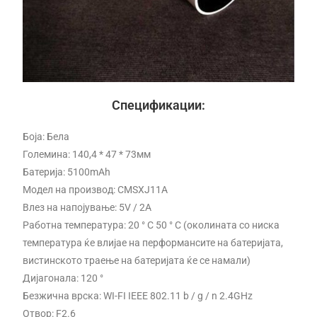
Спецификации:
Боја: Бела
Големина: 140,4 * 47 * 73мм
Батерија: 5100mAh
Модел на производ: CMSXJ11A
Влез на напојување: 5V / 2A
Работна температура: 20 ° C 50 ° C (околината со ниска
температура ќе влијае на перформансите на батеријата,
вистинското траење на батеријата ќе се намали)
Дијагонала: 120 °
Безжична врска: WI-FI IEEE 802.11 b / g / n 2.4GHz
Отвор: F2.6