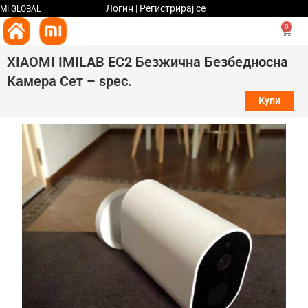
Логин | Регистрирај се
MI GLOBAL
0
XIAOMI IMILAB EC2 Безжична Безбедносна
Камера Сет – spec.
Купи