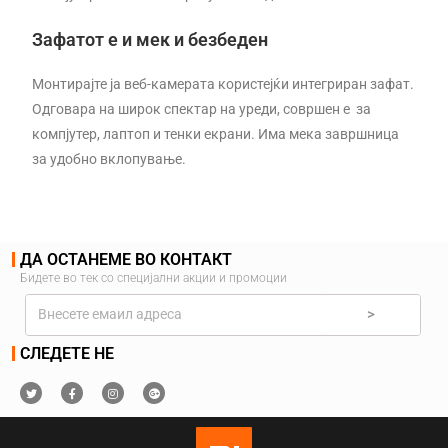
Зафатот е и мек и безбеден
Монтирајте ја веб-камерата користејќи интегриран зафат.
Одговара на широк спектар на уреди, совршен е за
компјутер, лаптоп и тенки екрани. Има мека завршница
за удобно вклопување.
ДА ОСТАНЕМЕ ВО КОНТАКТ
Бидете во тек со специјални акции и промоции
>
СЛЕДЕТЕ НЕ