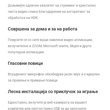
Доживејте одличен квалитет на стриминг и кристално
чиста видео слика благодарение на алгоритмот за
обработка на HDR.
Совршена за дома и за на работа
Поврзете се со сите ваши омилени видео апликации,
вклучително и ZOOM, Microsoft teams, Skype и други
популарни апликации.
Гласовни повици
Вградениот микрофон обезбедува јасен звук и е идеален
за правење и примање повици.
Лесна инсталација со приклучок за играње
Едноставно, вклучете ја веб-камерата на вашиот
компјутер или лаптоп преку USB за да започнете.