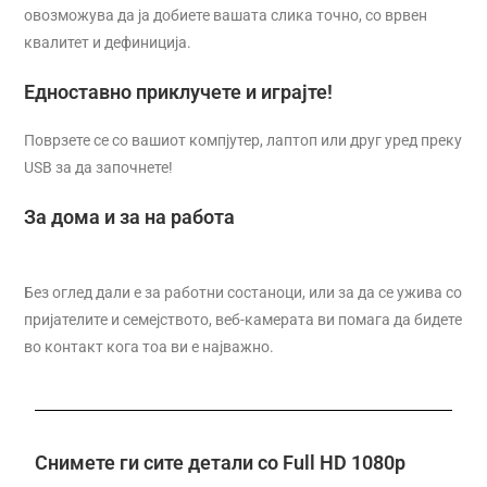
овозможува да ја добиете вашата слика точно, со врвен
квалитет и дефиниција.
Едноставно приклучете и играјте!
Поврзете се со вашиот компјутер, лаптоп или друг уред преку
USB за да започнете!
За домa и за на работа
Без оглед дали е за работни состаноци, или за да се ужива со
пријателите и семејството, веб-камерата ви помага да бидете
во контакт кога тоа ви е најважно.
Снимете ги сите детали со Full HD 1080p