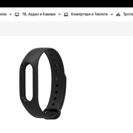
home
ТВ, Аудио и Камери
Компјутери и Таблети
Троти
Телевизори
Таблети
Тро
Монитори
Лаптопи
Вел
ње
Проектори
Компјутерска галантерија
Без
лување
Аудио
ори
Видео камери
ан на воздух
Вентилатори
Греење