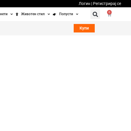
Логин | Регистрирај се
0
нети
Животен стил
Попусти
тинети
Фитнес
Ваучери
Купи
осипеди
Патување
бедно возење
Убавина и здравје
Направи сам
Полначи и кабли
Домашни миленици