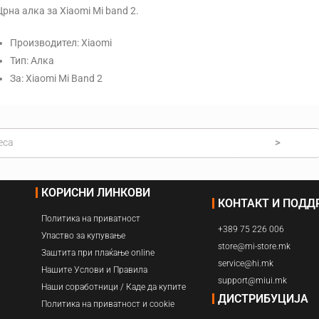
Навлажнувачи
Црна алка за Xiaomi Mi band 2.
Прочистувачи
Производител:
Xiaomi
Тип:
Алка
Филтри
За: Xiaomi Mi Band 2
>
КОРИСНИ ЛИНКОВИ
КОНТАКТ И ПОД
Политика на приватност
+389 75 226 006
Упаство за купување
store@mi-store.mk
Заштита при плаќање online
service@hi.mk
Нашите Услови и Правила
support@miui.mk
Наши соработници / Каде да купите
ДИСТРИБУЦИЈА
Политика на приватност и cookie