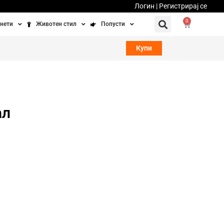
Логин | Регистрирај се
0
нети
Животен стил
Попусти
тинети
Фитнес
Ваучери
Купи
осипеди
Патување
бедно возење
Убавина и здравје
ал
Направи сам
Полначи и кабли
Домашни миленици