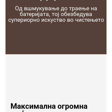
Од вшмукување до траење на
батеријата, тој обезбедува
супериорно искуство во чистењето
Максимална огромна