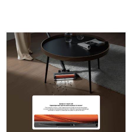
скриената прашина во темните
области, обезбедувајќи потемелно
чистење.