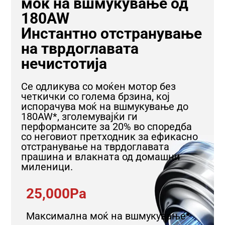
моќ на вшмукување од
180AW
Инстантно отстранување
на тврдоглавата
нечистотија
Се одликува со моќен мотор без
четкички со голема брзина, кој
испорачува моќ на вшмукување до
180AW*, зголемувајќи ги
перформансите за 20% во споредба
со неговиот претходник за ефикасно
отстранување на тврдоглавата
прашина и влакната од домашни
миленици.
25,000Pa
Максимална моќ на вшмукување*