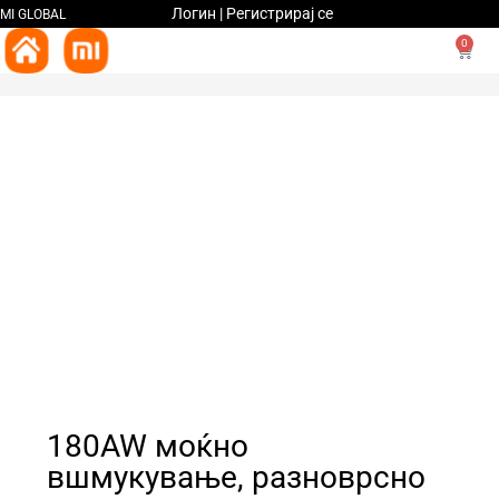
Логин | Регистрирај се
MI GLOBAL
0
180AW моќно
вшмукување, разноврсно