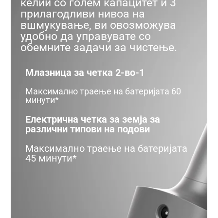
ќелии со голем капацитет и 3
прилагодливи нивоа на
вшмукување, ви овозможува
удобно да управувате со
обемните задачи за чистење.
Млазница за четка 2-во-1
Максимално траење на батеријата 60
минути*
Електрична четка за земја за
различни типови на подови
Максимално траење на батеријата
45 минути*