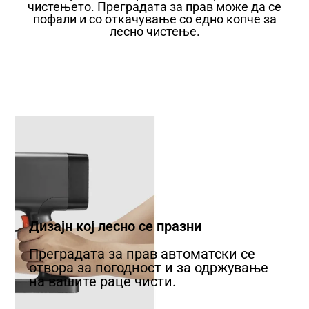
чистењето. Преградата за прав може да се
пофали и со откачување со едно копче за
лесно чистење.
Дизајн кој лесно се празни
Преградата за прав автоматски се
отвора за погодност и за одржување
на вашите раце чисти.