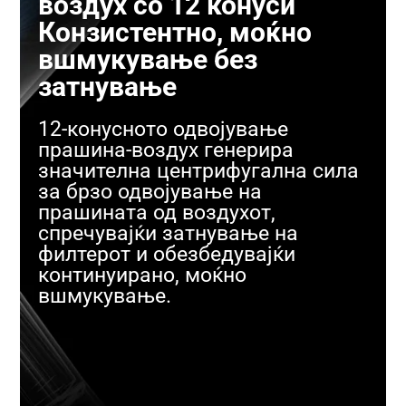
воздух со 12 конуси
Конзистентно, моќно
вшмукување без
затнување
12-конусното одвојување
прашина-воздух генерира
значителна центрифугална сила
за брзо одвојување на
прашината од воздухот,
спречувајќи затнување на
филтерот и обезбедувајќи
континуирано, моќно
вшмукување.