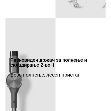
Разновиден држач за полнење и
складирање 2-во-1
Брзо полнење, лесен пристап