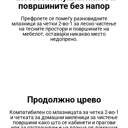
површините без напор
Префрлете се помеѓу разновидните
млазници за четки 2-во-1 за лесно чистење
на тесните простори и површините на
мебелот, оставајќи никакво место
недопрено.
Продолжно црево
Компатибилен со млазницата за четка 2-во-1
и четката за домашни миленици за чистење
површини како што се кабинети и прагови
или за отстранување на влакна од домашни