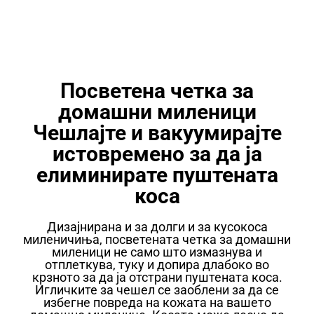
Посветена четка за
домашни миленици
Чешлајте и вакуумирајте
истовремено за да ја
елиминирате пуштената
коса
Дизајнирана и за долги и за кусокоса
миленичиња, посветената четка за домашни
миленици не само што измазнува и
отплеткува, туку и допира длабоко во
крзното за да ја отстрани пуштената коса.
Игличките за чешел се заоблени за да се
избегне повреда на кожата на вашето