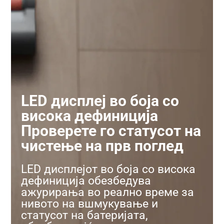
LED дисплеј во боја со
висока дефиниција
Проверете го статусот на
чистење на прв поглед
LED дисплејот во боја со висока
дефиниција обезбедува
ажурирања во реално време за
нивото на вшмукување и
статусот на батеријата,