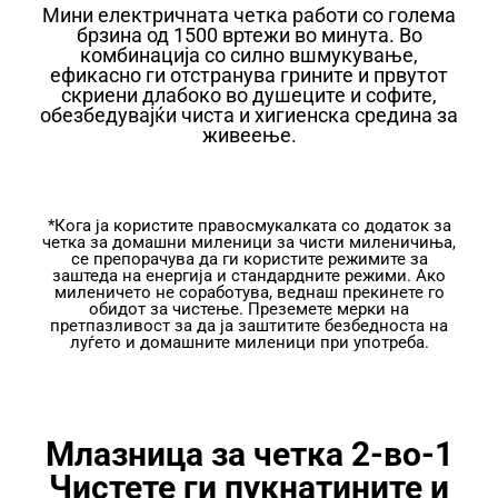
Мини електричната четка работи со голема
брзина од 1500 вртежи во минута. Во
комбинација со силно вшмукување,
ефикасно ги отстранува грините и првутот
скриени длабоко во душеците и софите,
обезбедувајќи чиста и хигиенска средина за
живеење.
*Кога ја користите правосмукалката со додаток за
четка за домашни миленици за чисти миленичиња,
се препорачува да ги користите режимите за
заштеда на енергија и стандардните режими. Ако
миленичето не соработува, веднаш прекинете го
обидот за чистење. Преземете мерки на
претпазливост за да ја заштитите безбедноста на
луѓето и домашните миленици при употреба.
Млазница за четка 2-во-1
Чистете ги пукнатините и