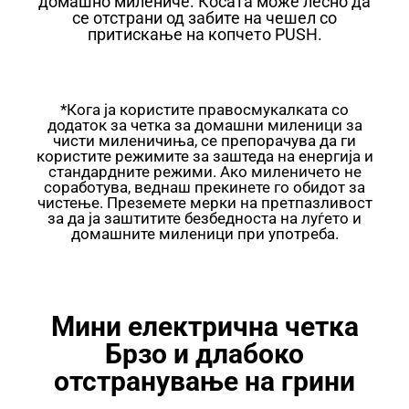
домашно милениче. Косата може лесно да
се отстрани од забите на чешел со
притискање на копчето PUSH.
*Кога ја користите правосмукалката со
додаток за четка за домашни миленици за
чисти миленичиња, се препорачува да ги
користите режимите за заштеда на енергија и
стандардните режими. Ако миленичето не
соработува, веднаш прекинете го обидот за
чистење. Преземете мерки на претпазливост
за да ја заштитите безбедноста на луѓето и
домашните миленици при употреба.
Мини електрична четка
Брзо и длабоко
отстранување на грини