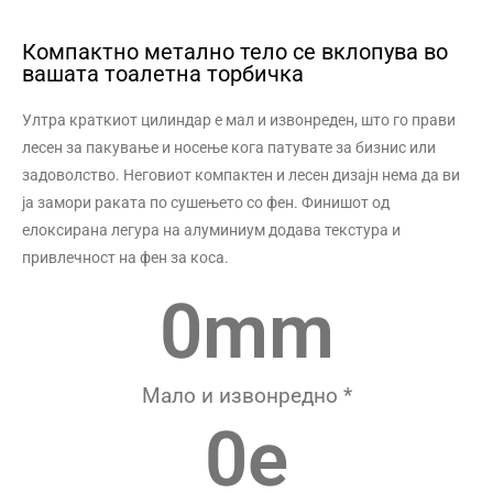
Компактно метално тело се вклопува во
вашата тоалетна торбичка
Ултра краткиот цилиндар е мал и извонреден, што го прави
лесен за пакување и носење кога патувате за бизнис или
задоволство. Неговиот компактен и лесен дизајн нема да ви
ја замори раката по сушењето со фен. Финишот од
елоксирана легура на алуминиум додава текстура и
привлечност на фен за коса.
0
mm
Мало и извонредно *
0
е