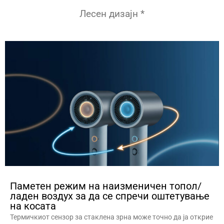
Лесен дизајн *
Паметен режим на наизменичен топол/
ладен воздух за да се спречи оштетување
на косата
Термичкиот сензор за стаклена зрна може точно да ја открие