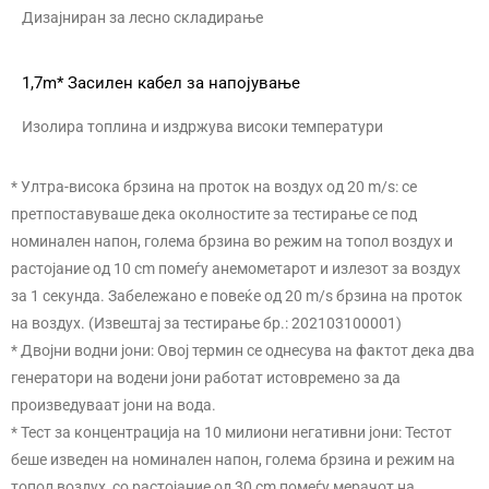
Дизајниран за лесно складирање
1,7m* Засилен кабел за напојување
Изолира топлина и издржува високи температури
* Ултра-висока брзина на проток на воздух од 20 m/s: се
претпоставуваше дека околностите за тестирање се под
номинален напон, голема брзина во режим на топол воздух и
растојание од 10 cm помеѓу анемометарот и излезот за воздух
за 1 секунда. Забележано е повеќе од 20 m/s брзина на проток
на воздух. (Извештај за тестирање бр.: 202103100001)
* Двојни водни јони: Овој термин се однесува на фактот дека два
генератори на водени јони работат истовремено за да
произведуваат јони на вода.
* Тест за концентрација на 10 милиони негативни јони: Тестот
беше изведен на номинален напон, голема брзина и режим на
топол воздух, со растојание од 30 cm помеѓу мерачот на