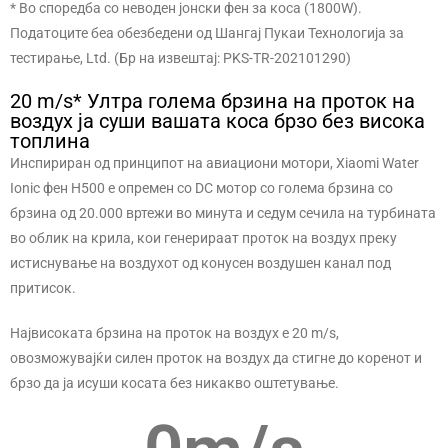
* Во споредба со неводен јонски фен за коса (1800W).
Податоците беа обезбедени од Шангај Пукаи Технологија за
тестирање, Ltd. (Бр на извештај: PKS-TR-202101290)
20 m/s* Ултра голема брзина на проток на
воздух ја суши вашата коса брзо без висока
топлина
Инспириран од принципот на авиациони мотори, Xiaomi Water
Ionic фен H500 е опремен со DC мотор со голема брзина со
брзина од 20.000 вртежи во минута и седум сечила на турбината
во облик на крила, кои генерираат проток на воздух преку
истиснување на воздухот од конусен воздушен канал под
притисок.
Највисоката брзина на проток на воздух е 20 m/s,
овозможувајќи силен проток на воздух да стигне до коренот и
брзо да ја исуши косата без никакво оштетување.