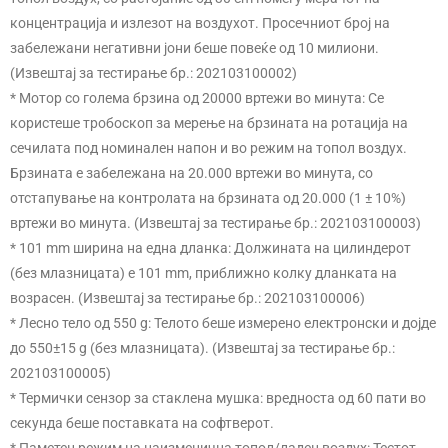
концентрација и излезот на воздухот. Просечниот број на
забележани негативни јони беше повеќе од 10 милиони.
(Извештај за тестирање бр.: 202103100002)
* Мотор со голема брзина од 20000 вртежи во минута: Се
користеше тробоскоп за мерење на брзината на ротација на
сечилата под номинален напон и во режим на топол воздух.
Брзината е забележана на 20.000 вртежи во минута, со
отстапување на контролата на брзината од 20.000 (1 ± 10%)
вртежи во минута. (Извештај за тестирање бр.: 202103100003)
* 101 mm ширина на една дланка: Должината на цилиндерот
(без млазницата) е 101 mm, приближно колку дланката на
возрасен. (Извештај за тестирање бр.: 202103100006)
* Лесно тело од 550 g: Телото беше измерено електронски и дојде
до 550±15 g (без млазницата). (Извештај за тестирање бр.:
202103100005)
* Термички сензор за стаклена мушка: вредноста од 60 пати во
секунда беше поставката на софтверот.
* Паметен режим на наизменична топол/ладен воздух: Тестот