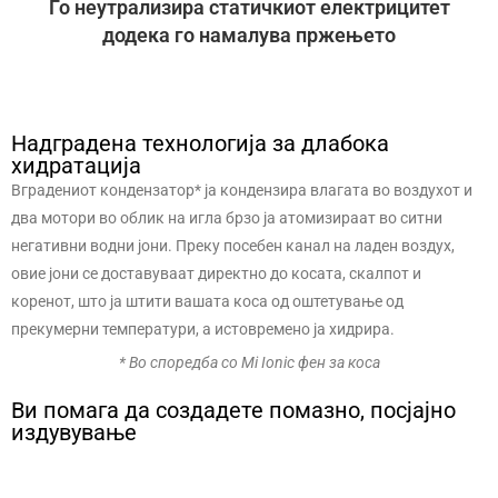
Го неутрализира статичкиот електрицитет
додека го намалува пржењето
Надградена технологија за длабока
хидратација
Вградениот кондензатор* ја кондензира влагата во воздухот и
два мотори во облик на игла брзо ја атомизираат во ситни
негативни водни јони. Преку посебен канал на ладен воздух,
овие јони се доставуваат директно до косата, скалпот и
коренот, што ја штити вашата коса од оштетување од
прекумерни температури, а истовремено ја хидрира.
* Во споредба со Mi Ionic фен за коса
Ви помага да создадете помазно, посјајно
издувување