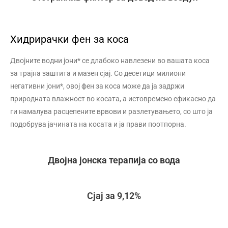
Хидрирачки фен за коса
Двојните водни јони* се длабоко навлезени во вашата коса
за трајна заштита и мазен сјај. Со десетици милиони
негативни јони*, овој фен за коса може да ја задржи
природната влажност во косата, а истовремено ефикасно да
ги намалува расцепените врвови и разлетувањето, со што ја
подобрува јачината на косата и ја прави поотпорна.
Двојна јонска терапија со вода
Сјај за 9,12%