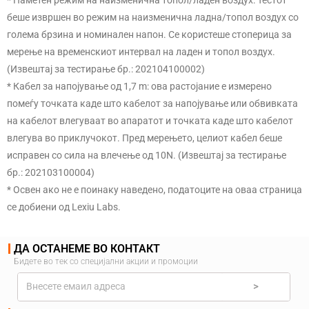
беше извршен во режим на наизменична ладна/топол воздух со
голема брзина и номинален напон. Се користеше стоперица за
мерење на временскиот интервал на ладен и топол воздух.
(Извештај за тестирање бр.: 202104100002)
* Кабел за напојување од 1,7 m: ова растојание е измерено
помеѓу точката каде што кабелот за напојување или обвивката
на кабелот влегуваат во апаратот и точката каде што кабелот
влегува во приклучокот. Пред мерењето, целиот кабел беше
исправен со сила на влечење од 10N. (Извештај за тестирање
бр.: 202103100004)
* Освен ако не е поинаку наведено, податоците на оваа страница
се добиени од Lexiu Labs.
ДА ОСТАНЕМЕ ВО КОНТАКТ
Бидете во тек со специјални акции и промоции
>