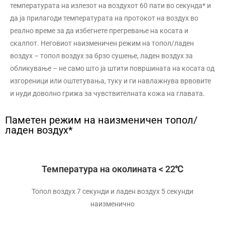
температурата на излезот на воздухот 60 пати во секунда* и
да ја прилагоди температурата на протокот на воздух во
реално време за да избегнете прегревање на косата и
скалпот. Неговиот наизменичен режим на топол/ладен
воздух – топол воздух за брзо сушење, ладен воздух за
обликување – не само што ја штити површината на косата од
изгореници или оштетувања, туку и ги навлажнува врвовите
и нуди доволно грижа за чувствителната кожа на главата.
Паметен режим на наизменичен топол/
ладен воздух*
Температура на околината < 22℃
Топол воздух 7 секунди и ладен воздух 5 секунди
наизменично