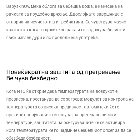
BabyskinUV, мека облога за бебешка кожа, е нанесена на
рачката за поудобно држење. Двослојната завршница е
отпорна на нечистотија и гребнатини. Се чувствува мазно
како кожа кога го држите во рака и го задржува белиот и
свеж изглед дури и по продолжена употреба.
Повеќекратна заштита од прегревање
Ве чува безбедно
Кога NTC ќе открие дека температурата на воздухот е
превисока, престанува да се загрева; модулот за контрола на
температурата со висока прецизност автоматски ќе го
прекине напојувањето во случај на претерано високи
температури; заштитата на осигурувачите ќе се активира
кога температурата ќе го надмине безбедниот опсег за да се
обезбеди безбедност.