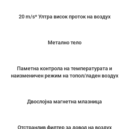
20 m/s* Ултра висок проток на воздух
Метално тело
Паметна контрола на температурата и
наизменичен режим на топол/ладен воздух
Двослојна магнетна млазница
Отстранлив филтер за довод на воздух