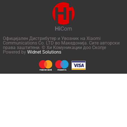
Официјален Дистрибутер и Увозник на Xiaomi
Communications Co. LTD во Македонија. Сите авторски
права заштитени. © Хи Комуникации доо Скопје
Powered by
Widnet Solutions