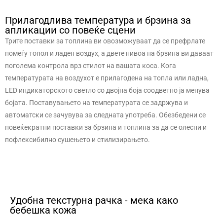
Прилагодлива температура и брзина за
апликации со повеќе сцени
Трите поставки за топлина ви овозможуваат да се префрлате
помеѓу топол и ладен воздух, а двете нивоа на брзина ви даваат
поголема контрола врз стилот на вашата коса. Кога
температурата на воздухот е прилагодена на топла или ладна,
LED индикаторското светло со двојна боја соодветно ја менува
бојата. Поставувањето на температурата се задржува и
автоматски се зачувува за следната употреба. Обезбедени се
повеќекратни поставки за брзина и топлина за да се олесни и
пофлексибилно сушењето и стилизирањето.
Удобна текстурна рачка - мека како
бебешка кожа