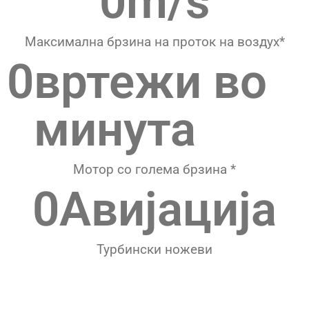
0
m/s
Максимална брзина на проток на воздух*
0
вртежи во 
минута
Мотор со голема брзина *
0
Авијација
Турбински ножеви