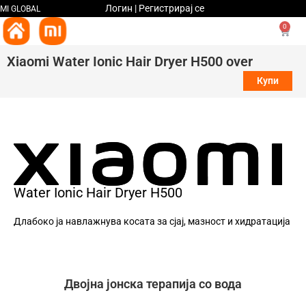
Логин | Регистрирај се
MI GLOBAL
0
Xiaomi Water Ionic Hair Dryer H500 over
Купи
Water Ionic Hair Dryer H500
Длабоко ја навлажнува косата за сјај, мазност и хидратација
Двојна јонска терапија со вода