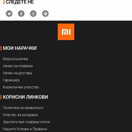
СЛЕДЕТЕ НЕ
МОИ НАРАЧКИ
Моја кошничка
Начин на плаќање
Начин на достава
Гаранција
Кориснички упатства
КОРИСНИ ЛИНКОВИ
Политика на приватност
Упаство за купување
Заштита при плаќање online
Нашите Услови и Правила