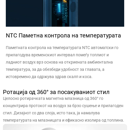
NTC Паметна контрола на температурата
Паметната контрола на температурата NTC автоматски го
прилагодува временскиот интервал помеѓу топлиот и
ладниот воздух врз основа на откриената амбиентална
температура, за да обезбеди удобност за главата, а
истовремено да одржува здрав скалп и коса.
Ротација од 360° за посакуваниот стил
Целосно ротирачката магнетна млазница од 360° го
концентрира протокот на воздух за брзо сушење и прилагоден
стил. Дизајнот со два слоја, исто така, ја намалува
температурата на млазницата и ефикасно изолира од топлина.