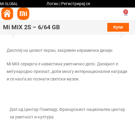
Логин | Регистрирај се
MI GLOBAL
0
Mi MIX 2S – 6/64 GB
Купи
Дисплеј на целиот екран, закривен керамички дизајн
Mi MIX серијата е навистина уметничко дело. Дизајнот е
меѓународно признат, доби многу интернационални награди
и се наоѓа во познати светски музеи.
Дел од Центар Помпиду, Францускиот национален центар
за уметност и култура