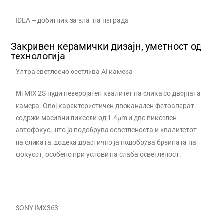
IDEA – добитник за златна награда
Закривен керамички дизајн, уметност од
технологија
Ултра светлосно осетлива AI камера
Mi MIX 2S нуди неверојатен квалитет на слика со двојната
камера. Овој карактеристичен двоканален фотоапарат
содржи масивни пиксели од 1.4μm и дво пикселен
автофокус, што ја подобрува осветленоста и квалитетот
на сликата, додека драстично ја подобрува брзината на
фокусот, особено при услови на слаба осветленост.
SONY IMX363