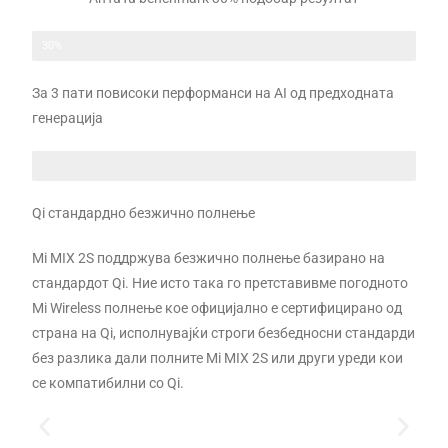
30%
За 3 пати повисоки перформанси на АI од предходната
генерација
Qi стандардно безжично полнење
Mi MIX 2S поддржува безжично полнење базирано на
стандардот Qi. Ние исто така го претставивме погодното
Mi Wireless полнење кое официјално е сертифицирано од
страна на Qi, исполнувајќи строги безбедносни стандарди
без разлика дали полните Mi MIX 2S или други уреди кои
се компатибилни со Qi.