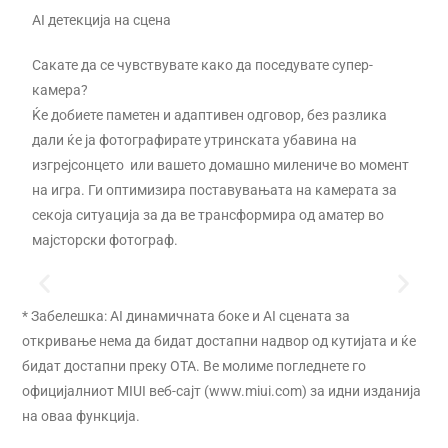
AI детекција на сцена
Сакате да се чувствувате како да поседувате супер-
камера?
Ќе добиете паметен и адаптивен одговор, без разлика
дали ќе ја фотографирате утринската убавина на
изгрејсонцето или вашето домашно милениче во момент
на игра. Ги оптимизира поставувањата на камерата за
секоја ситуација за да ве трансформира од аматер во
мајсторски фотограф.
* Забелешка: AI динамичната боке и AI сцената за
AI dynamic bokeh
откривање нема да бидат достапни надвор од кутијата и ќе
бидат достапни преку OTA. Ве молиме погледнете го
официјалниот MIUI веб-сајт (www.miui.com) за идни изданија
на оваа функција.