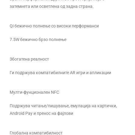
затемнета или осветлена од задна страна.
Qi бежично полнење со високи перформанси
7.5W бежично брзо полнење
Збогатена реалност
Ги подржува компатибилните AR игри и апликации
Мулти-фунционален NFC
Подржува читање/пишување, емулација на картички,
Android Pay и пренос на фајлови
Глобална компатибилност