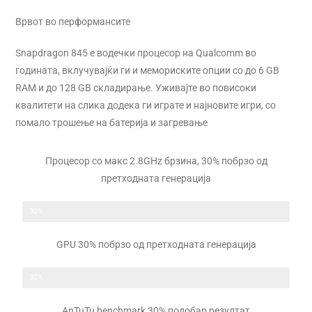
Врвот во перформансите
Snapdragon 845 е водечки процесор на Qualcomm во
годината, вклучувајќи ги и мемориските опции со до 6 GB
RAM и до 128 GB складирање. Уживајте во повисоки
квалитети на слика додека ги играте и најновите игри, со
помало трошење на батерија и загревање
Процесор со макс 2.8GHz брзина, 30% побрзо од
претходната генерација
30%
GPU 30% побрзо од претходната генерација
30%
AnTuTu benchmark 30% подобар резултат