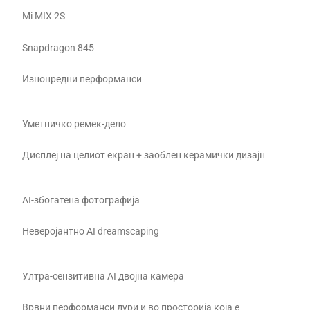
Mi MIX 2S
Snapdragon 845
Изнонредни перформанси
Уметничко ремек-дело
Дисплеј на целиот екран + заоблен керамички дизајн
AI-збогатена фотографија
Неверојантно AI dreamscaping
Ултра-сензитивна AI двојна камера
Врвни перформанси дури и во просторија која е