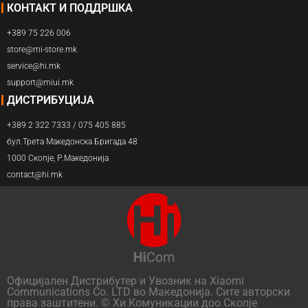
КОНТАКТ И ПОДДРШКА
+389 75 226 006
store@mi-store.mk
service@hi.mk
support@miui.mk
ДИСТРИБУЦИЈА
+389 2 322 7333 / 075 405 885
бул.Трета Македонска Бригада 48
1000 Скопје, Р.Македонија
contact@hi.mk
Официјален Дистрибутер и Увозник на Xiaomi
Communications Co. LTD во Македонија. Сите авторски
права заштитени. © Хи Комуникации доо Скопје