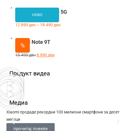
Redmi Note 12 Pro 5G
%
НОВО
12.890
ден
–
18.490
ден
Redmi Note 9T
%
15.490
ден
8.990
ден
Продукт видеа
Медиа
Xiaomi продаде рекордни 100 милиони смартфони за десет
iPh
месеци
ек
прочитај повеќе