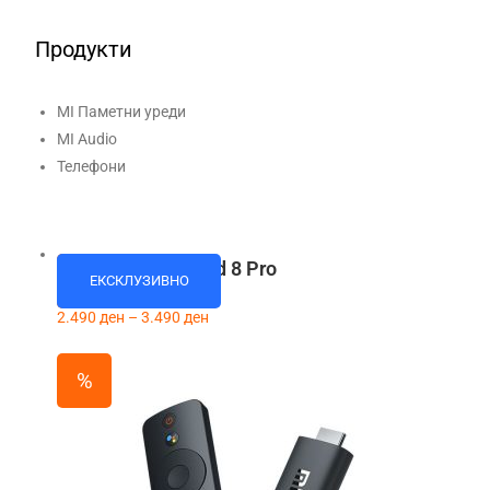
Продукти
MI Паметни уреди
MI Audio
Телефони
Xiaomi Smart Band 8 Pro
%
ЕКСКЛУЗИВНО
2.490
ден
–
3.490
ден
%