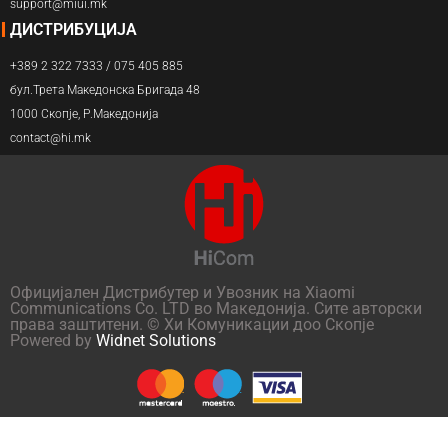
support@miui.mk
ДИСТРИБУЦИЈА
+389 2 322 7333 / 075 405 885
бул.Трета Македонска Бригада 48
1000 Скопје, Р.Македонија
contact@hi.mk
Официјален Дистрибутер и Увозник на Xiaomi
Communications Co. LTD во Македонија. Сите авторски
права заштитени. © Хи Комуникации доо Скопје
Powered by
Widnet Solutions