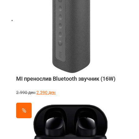
MI пренослив Bluetooth звучник (16W)
2.990
ден
2.390
ден
%