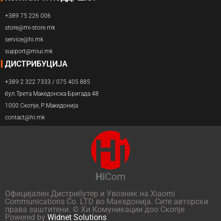
+389 75 226 006
store@mi-store.mk
service@hi.mk
support@miui.mk
ДИСТРИБУЦИЈА
+389 2 322 7333 / 075 405 885
бул.Трета Македонска Бригада 48
1000 Скопје, Р.Македонија
contact@hi.mk
Официјален Дистрибутер и Увозник на Xiaomi
Communications Co. LTD во Македонија. Сите авторски
права заштитени. © Хи Комуникации доо Скопје
Powered by
Widnet Solutions