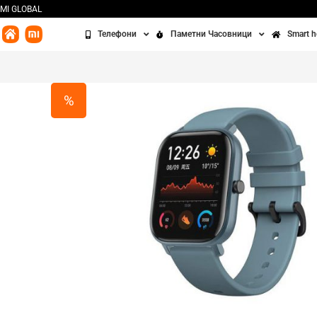
MI GLOBAL
Телефони
Паметни Часовници
Smart 
Redmi
Часовници
Бања
Xiaomi
Алки
Кујна
%
POCO
Додатоци
Чисте
Освет
Сенз
Третм