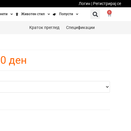
Логин | Регистрирај се
0
нети
Животен стил
Попусти
тинети
Фитнес
Ваучери
Краток преглед
Спецификации
осипеди
Патување
бедно возење
Убавина и здравје
90
ден
Направи сам
Полначи и кабли
Домашни миленици