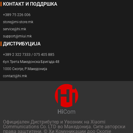
КОНТАКТ И ПОДДРШКА
+389 75 226 006
store@mi-store.mk
service@hi.mk
support@miui.mk
ДИСТРИБУЦИЈА
+389 2 322 7333 / 075 405 885
бул.Трета Македонска Бригада 48
1000 Скопје, Р.Македонија
contact@hi.mk
Официјален Дистрибутер и Увозник на Xiaomi
Communications Co. LTD во Македонија. Сите авторски
права заштитени. © Хи Комуникации доо Скопје