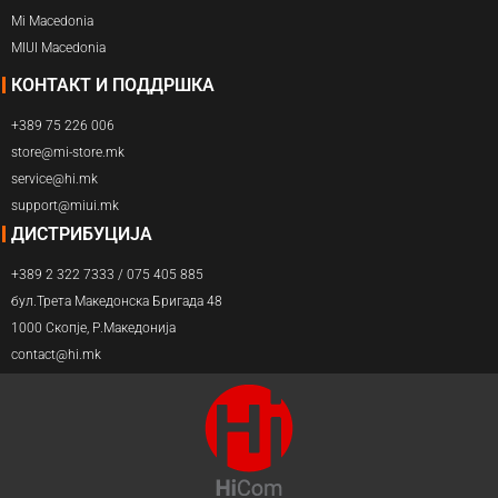
Mi Macedonia
MIUI Macedonia
КОНТАКТ И ПОДДРШКА
+389 75 226 006
store@mi-store.mk
service@hi.mk
support@miui.mk
ДИСТРИБУЦИЈА
+389 2 322 7333 / 075 405 885
бул.Трета Македонска Бригада 48
1000 Скопје, Р.Македонија
contact@hi.mk