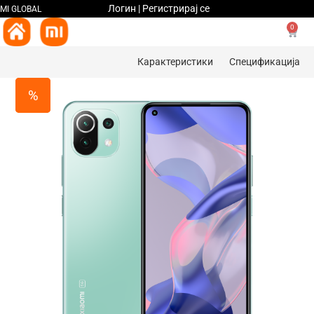
Логин | Регистрирај се
MI GLOBAL
0
Карактеристики
Спецификациja
%
%