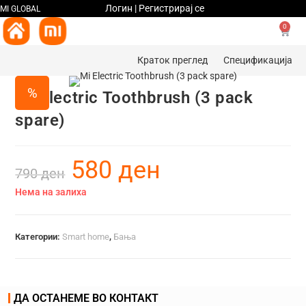
Логин | Регистрирај се
MI GLOBAL
0
Краток преглед
Спецификација
%
Mi Electric Toothbrush (3 pack
spare)
580
ден
790
ден
Нема на залиха
Категории:
Smart home
,
Бања
ДА ОСТАНЕМЕ ВО КОНТАКТ