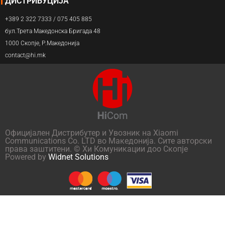
ДИСТРИБУЦИЈА
+389 2 322 7333 / 075 405 885
бул.Трета Македонска Бригада 48
1000 Скопје, Р.Македонија
contact@hi.mk
Официјален Дистрибутер и Увозник на Xiaomi
Communications Co. LTD во Македонија. Сите авторски
права заштитени. © Хи Комуникации доо Скопје
Powered by
Widnet Solutions