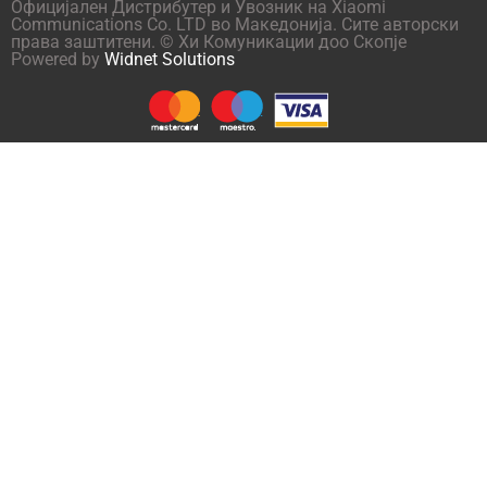
Официјален Дистрибутер и Увозник на Xiaomi
Communications Co. LTD во Македонија. Сите авторски
права заштитени. © Хи Комуникации доо Скопје
Powered by
Widnet Solutions