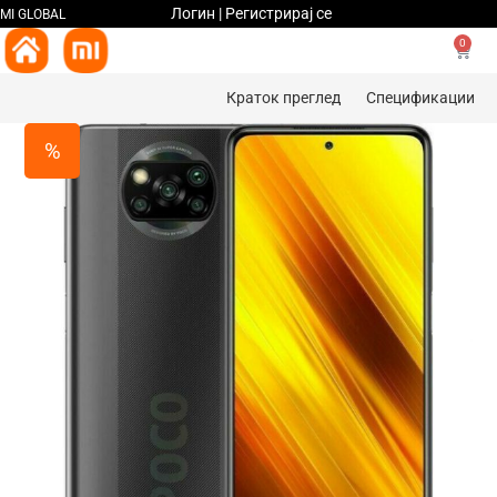
Логин | Регистрирај се
MI GLOBAL
0
Краток преглед
Спецификации
%