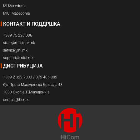
Mi Macedonia
MIUI Macedonia
КОНТАКТ И ПОДДРШКА
+389 75 226 006
store@mi-store.mk
service@hi.mk
support@miui.mk
ДИСТРИБУЦИЈА
+389 2 322 7333 / 075 405 885
бул.Трета Македонска Бригада 48
1000 Скопје, Р.Македонија
contact@hi.mk