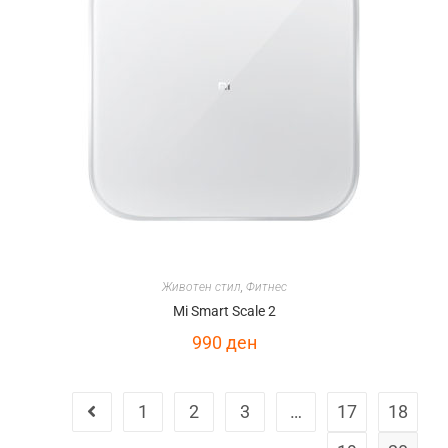
Животен стил
,
Фитнес
Mi Smart Scale 2
990
ден
1
2
3
…
17
18