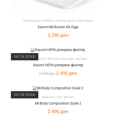
Компјутери и Таблети
,
Компјутерска галантерија
Xiaomi Mi Router 4A Giga
2.290
ден
OUT OF STOCK
Smart home
,
Третман на воздух
,
Филтри
Xiaomi HEPA резервен филтер
2.490
ден
2.990
ден
OUT OF STOCK
Животен стил
,
Фитнес
Mi Body Composition Scale 2
2.490
ден