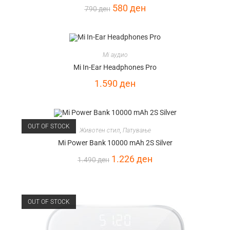
580
ден
790
ден
Mi аудио
Mi In-Ear Headphones Pro
1.590
ден
OUT OF STOCK
Животен стил
,
Патување
Mi Power Bank 10000 mAh 2S Silver
1.226
ден
1.490
ден
OUT OF STOCK