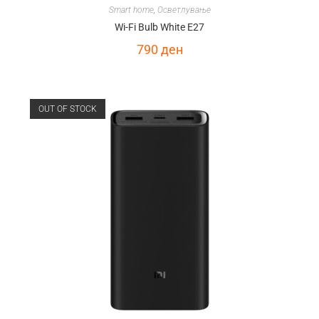
Smart home
,
Осветлување
Wi-Fi Bulb White E27
790
ден
OUT OF STOCK