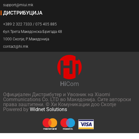
support@miui.mk
ДИСТРИБУЦИЈА
+389 2 322 7333 / 075 405 885
бул.Трета Македонска Бригада 48
1000 Скопје, Р.Македонија
contact@hi.mk
Официјален Дистрибутер и Увозник на Xiaomi
Communications Co. LTD во Македонија. Сите авторски
права заштитени. © Хи Комуникации доо Скопје
Powered by
Widnet Solutions