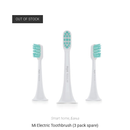
OUT OF STOCK
Smart home
,
Бања
Mi Electric Toothbrush (3 pack spare)