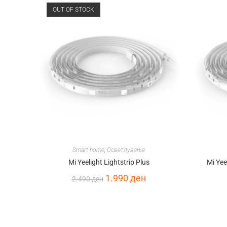
OUT OF STOCK
Smart home
,
Осветлување
Mi Yeelight Lightstrip Plus
Mi Yee
1.990
ден
2.490
ден