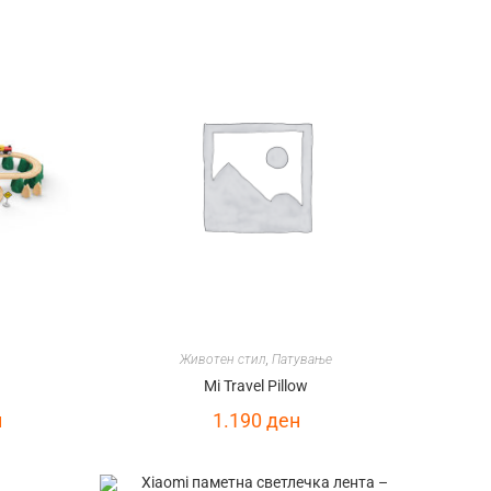
Животен стил
,
Патување
Mi Travel Pillow
н
1.190
ден