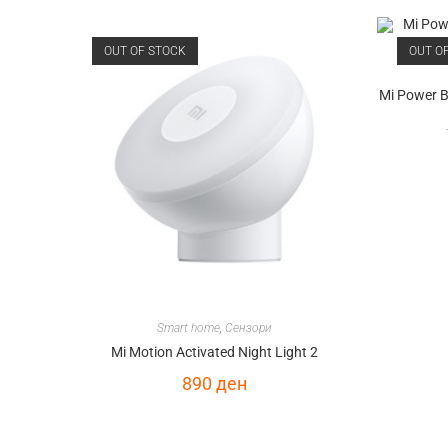
OUT OF STOCK
OUT O
Mi Power 
Smart home
,
Сензори
Mi Motion Activated Night Light 2
890
ден