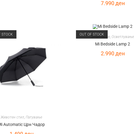
Навлажнувачи
7.990
ден
Прочистувачи
Филтри
F STOCK
OUT OF STOCK
Smart home
,
Осветлување
Mi Bedside Lamp 2
2.990
ден
Животен стил
,
Патување
Mi Automatic Црн Чадор
1.490
ден