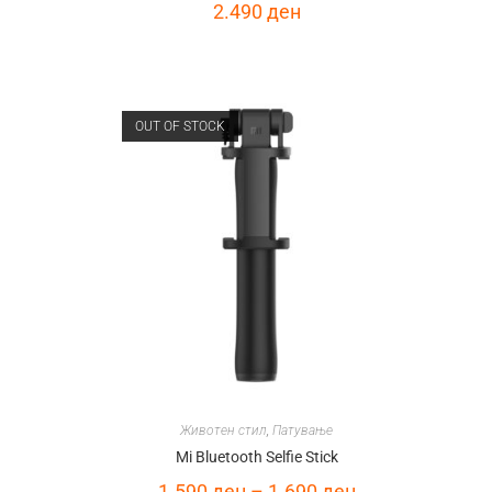
2.490
ден
OUT OF STOCK
Животен стил
,
Патување
Mi Bluetooth Selfie Stick
1.590
ден
–
1.690
ден