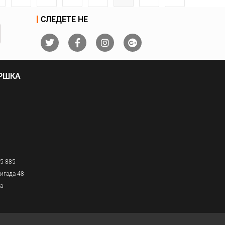
СЛЕДЕТЕ НЕ
ДРШКА
05 885
игада 48
ја