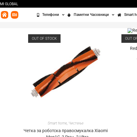
MI GLOBAL
Телефони
Паметни Часовници
Smart 
Redmi
Часовници
Бања
OUT OF STOCK
OUT O
Xiaomi
Алки
Кујна
Red
POCO
Додатоци
Чисте
Освет
Сенз
Третм
Smart home
,
Чистење
Четка за роботска правосмукалка Xiaomi