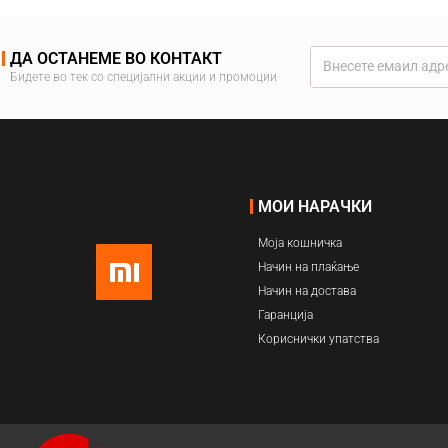
ДА ОСТАНЕМЕ ВО КОНТАКТ
Бидете во тек со специјални акции и промоции
МОИ НАРАЧКИ
Моја кошничка
Начин на плаќање
Начин на достава
Гаранција
Кориснички упатства