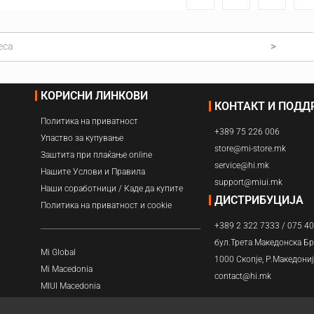
>
КОРИСНИ ЛИНКОВИ
КОНТАКТ И ПОД
Политика на приватност
+389 75 226 006
Упаство за купување
store@mi-store.mk
Заштита при плаќање online
service@hi.mk
Нашите Услови и Правила
support@miui.mk
Наши соработници / Каде да купите
ДИСТРИБУЦИЈА
Политика на приватност и cookie
+389 2 322 7333 / 075 4
бул.Трета Македонска Бр
Mi Global
1000 Скопје, Р.Македони
Mi Macedonia
contact@hi.mk
MIUI Macedonia