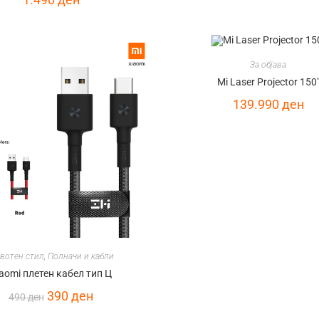
За објава
Mi Laser Projector 150
139.990
ден
вотен стил
,
Полначи и кабли
aomi плетен кабел тип Ц
390
ден
490
ден