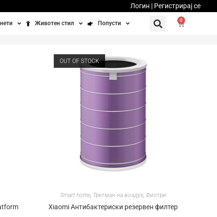
Логин | Регистрирај се
0
нети
Животен стил
Попусти
тинети
Фитнес
Ваучери
OUT OF STOCK
осипеди
Патување
бедно возење
Убавина и здравје
Направи сам
Полначи и кабли
Домашни миленици
Smart home
,
Третман на воздух
,
Филтри
atform
Xiaomi Антибактериски резервен филтер