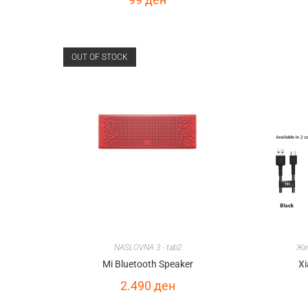
OUT OF STOCK
NASLOVNA 3 - tab2
Жи
Mi Bluetooth Speaker
Xi
2.490
ден