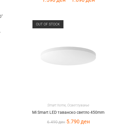
OUT OF STOCK
″
Smart home
,
Осветлување
Mi Smart LED таванско светло 450mm
5.790
ден
6.490
ден