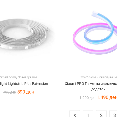
Smart home
,
Осветлување
Smart home
,
Осветлување
light Lightstrip Plus Extension
Xiaomi PRO Паметна светлечк
додаток
590
ден
790
ден
1.490
де
1.990
ден
1
2
3