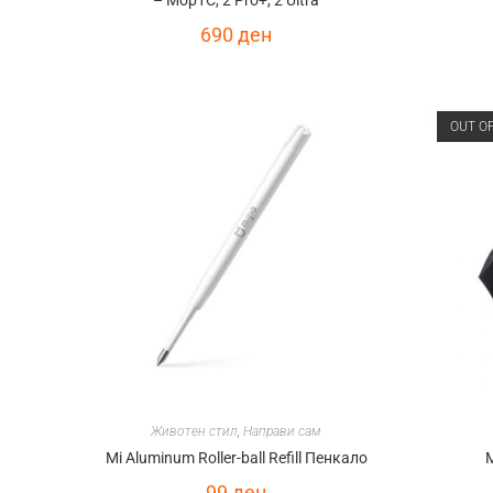
– Mop1C, 2 Pro+, 2 Ultra
690
ден
OUT O
Животен стил
,
Направи сам
Mi Aluminum Roller-ball Refill Пенкало
99
ден