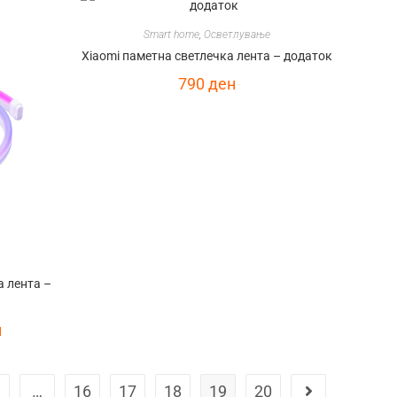
Smart home
,
Осветлување
Xiaomi паметна светлечка лента – додаток
790
ден
а лента –
н
…
16
17
18
19
20