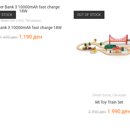
F STOCK
OUT OF STOCK
Животен стил
,
Патување
Bank 3 10000mAh fast charge 18W
1.190
ден
1.490
ден
Smart home
,
Сензори
Mi Toy Train Set
1.990
де
2.990
ден